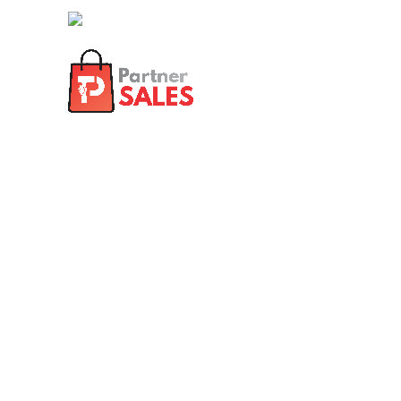
partner@partnertrade.cl
INICIO
SERVICIOS
QUIÉ
Co
Habitasse sapien