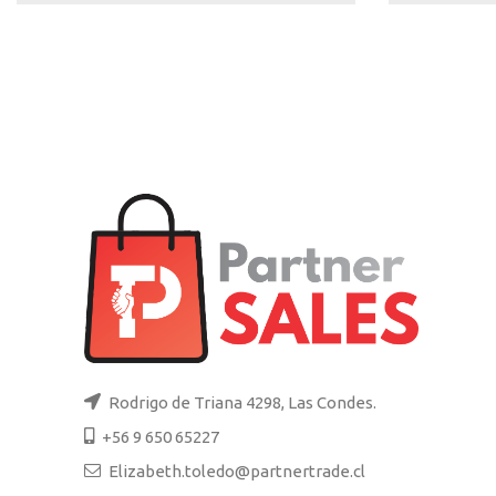
Rodrigo de Triana 4298, Las Condes.
+56 9 650 65227
Elizabeth.toledo@partnertrade.cl