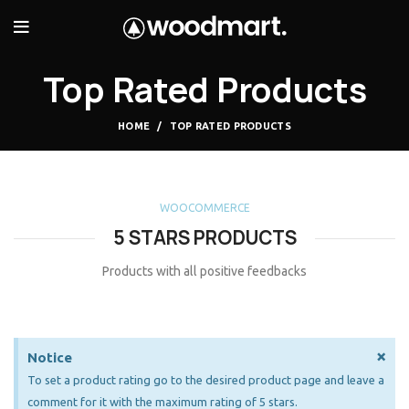
Top Rated Products
HOME
TOP RATED PRODUCTS
WOOCOMMERCE
5 STARS PRODUCTS
Products with all positive feedbacks
×
Notice
To set a product rating go to the desired product page and leave a
comment for it with the maximum rating of 5 stars.